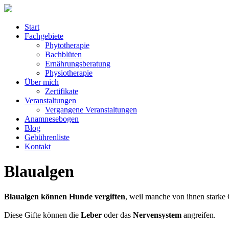
Start
Fachgebiete
Phytotherapie
Bachblüten
Ernährungsberatung
Physiotherapie
Über mich
Zertifikate
Veranstaltungen
Vergangene Veranstaltungen
Anamnesebogen
Blog
Gebührenliste
Kontakt
Blaualgen
Blaualgen können Hunde vergiften
, weil manche von ihnen starke 
Diese Gifte können die
Leber
oder das
Nervensystem
angreifen.